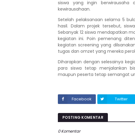
siswa yang ingin berwirausaha
kewirausahaan.
Setelah pelaksanaan selama 5 bul
hasil. Dalam projek tersebut, si
Sebanyak 12 siswa mendapatkan moda
kegiatan ini. Poin pemenang dite
kegiatan screening yang dilsanakan
tugas dan omzet yang mereka perole
Diharapkan dengan selesainya keg
para siswa tetap menjalankan b
maupun peserta tetap semangat un
Facebook
Twitter
POSTING KOMENTAR
0 Komentar