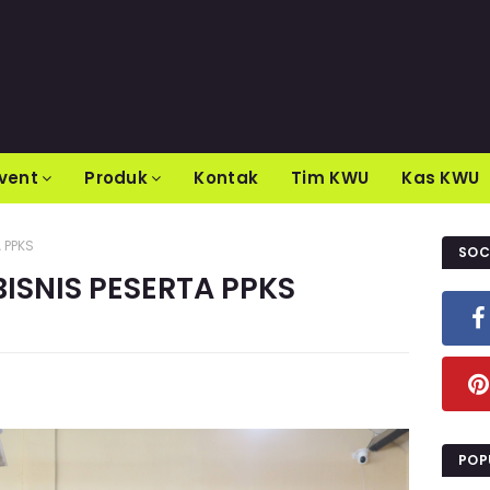
vent
Produk
Kontak
Tim KWU
Kas KWU
 PPKS
SOC
ISNIS PESERTA PPKS
POP