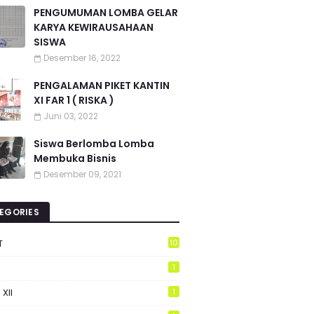
PENGUMUMAN LOMBA GELAR
KARYA KEWIRAUSAHAAN
SISWA
Desember 16, 2022
PENGALAMAN PIKET KANTIN
XI FAR 1 ( RISKA )
Juni 03, 2022
Siswa Berlomba Lomba
Membuka Bisnis
Desember 09, 2021
EGORIES
T
10
1
 XII
1