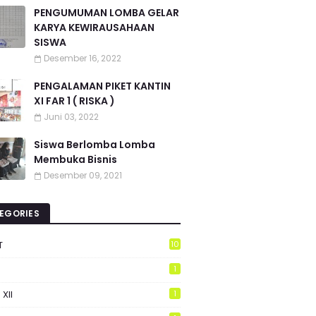
PENGUMUMAN LOMBA GELAR
KARYA KEWIRAUSAHAAN
SISWA
Desember 16, 2022
PENGALAMAN PIKET KANTIN
XI FAR 1 ( RISKA )
Juni 03, 2022
Siswa Berlomba Lomba
Membuka Bisnis
Desember 09, 2021
EGORIES
T
10
1
 XII
1