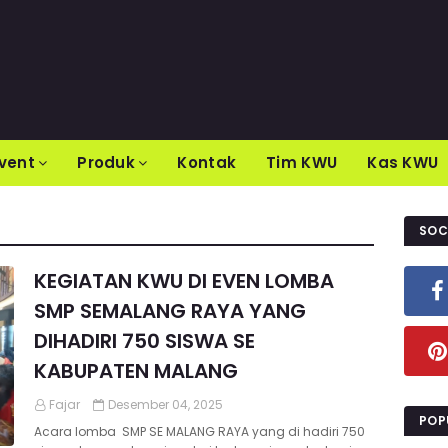
vent
Produk
Kontak
Tim KWU
Kas KWU
SOC
KEGIATAN KWU DI EVEN LOMBA
SMP SEMALANG RAYA YANG
DIHADIRI 750 SISWA SE
KABUPATEN MALANG
Fajar
Desember 04, 2025
POP
Acara lomba SMP SE MALANG RAYA yang di hadiri 750