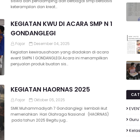
siswa dan pendamping dari berbagai smp berbasis
keterampilan dan kreat…
KEGIATAN KWU DI ACARA SMP N 1
GONDANGLEGI
Fajar
Desember 04, 2025
Kegiatan kewirausahaan yang diadakan di acara
event SMPN 1 GONDANGLEGI.Acara ini menampilkan
penjualan produk buatan sis…
KEGIATAN HAORNAS 2025
CAT
Fajar
Oktober 05, 2025
SMK Muhammadiyah 7 Gondanglegi kembali ikut
EVEN
memeriahkan Hari Olahraga Nasional (HAORNAS)
Guru
pada tahun 2025 Begitu jug…
Kelas