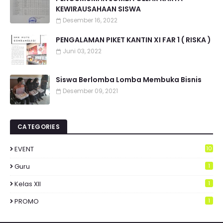
KEWIRAUSAHAAN SISWA
Desember 16, 2022
PENGALAMAN PIKET KANTIN XI FAR 1 ( RISKA )
Juni 03, 2022
Siswa Berlomba Lomba Membuka Bisnis
Desember 09, 2021
CATEGORIES
EVENT
10
Guru
1
Kelas XII
1
PROMO
1