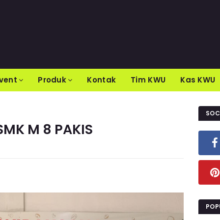
vent
Produk
Kontak
Tim KWU
Kas KWU
SOC
MK M 8 PAKIS
POP