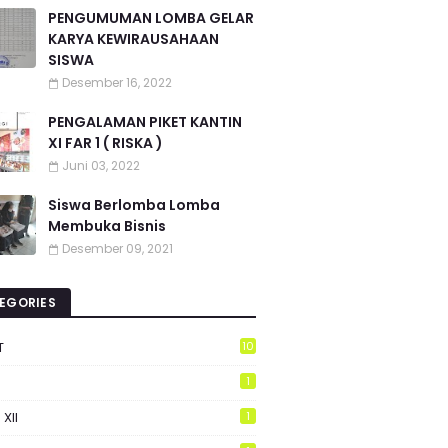
PENGUMUMAN LOMBA GELAR
KARYA KEWIRAUSAHAAN
SISWA
Desember 16, 2022
PENGALAMAN PIKET KANTIN
XI FAR 1 ( RISKA )
Juni 03, 2022
Siswa Berlomba Lomba
Membuka Bisnis
Desember 09, 2021
EGORIES
T
10
1
 XII
1