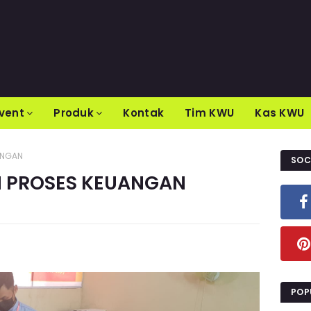
vent
Produk
Kontak
Tim KWU
Kas KWU
ANGAN
SOC
 PROSES KEUANGAN
POP