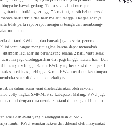
PRO
n hingga ke bawah gedung. Tentu saja hal ini merupakan
ng titanium building setinggi 7 lantai ini, masih belum tersedia
a mereka harus turun dan naik melalui tangga. Dengan adanya
eserta tidak perlu repot-repot menguras tenaga dan membuang-
 atau minuman.
ia di stand KWU ini, dan banyak juga peserta, penonton,
al ini tentu sangat mengutungkan karena dapat menambah
itambah lagi acar ini berlangsung selama 2 hari, yaitu sejak
, acara ini juga diselnggarakan dari pagi hingga malam hari. Dan
ti biasanya, sehingga Kantin KWU yang berlokasi di kampus 1
uk seperti biasa, sehingga Kantin KWU mendapat keuntungan
membuka stand di dua tempat sekaligus.
tribusi dalam acara yang diselenggarakan oleh sekolah.
 lomba volly tingkat SMP/MTS se-kabupaten Malang, KWU juga
an acara ini dengan cara membuka stand di lapangan Titanium
n acara dan event yang diselenggarakan di SMK
nya Kantin KWU semakin sukses dan dikenal oleh masyarakat