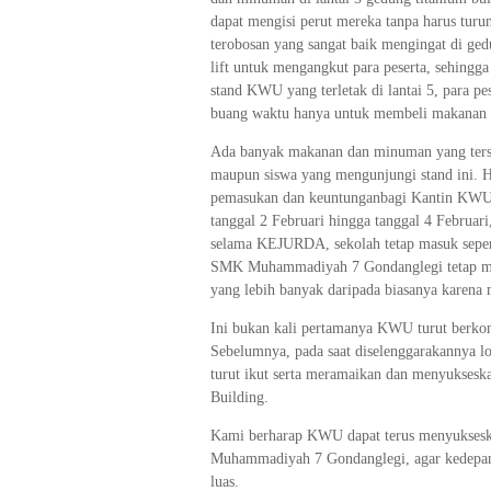
dapat mengisi perut mereka tanpa harus turu
terobosan yang sangat baik mengingat di gedu
lift untuk mengangkut para peserta, sehingg
stand KWU yang terletak di lantai 5, para p
buang waktu hanya untuk membeli makanan
Ada banyak makanan dan minuman yang tersed
maupun siswa yang mengunjungi stand ini. H
pemasukan dan keuntunganbagi Kantin KWU, d
tanggal 2 Februari hingga tanggal 4 Februari
selama KEJURDA, sekolah tetap masuk seper
SMK Muhammadiyah 7 Gondanglegi tetap mas
yang lebih banyak daripada biasanya karena 
Ini bukan kali pertamanya KWU turut berkons
Sebelumnya, pada saat diselenggarakannya
turut ikut serta meramaikan dan menyuksesk
Building.
Kami berharap KWU dapat terus menyukseska
Muhammadiyah 7 Gondanglegi, agar kedepan
luas.