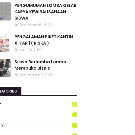
PENGUMUMAN LOMBA GELAR
KARYA KEWIRAUSAHAAN
SISWA
Desember 16, 2022
PENGALAMAN PIKET KANTIN
XI FAR 1 ( RISKA )
Juni 03, 2022
Siswa Berlomba Lomba
Membuka Bisnis
Desember 09, 2021
EGORIES
T
10
1
 XII
1