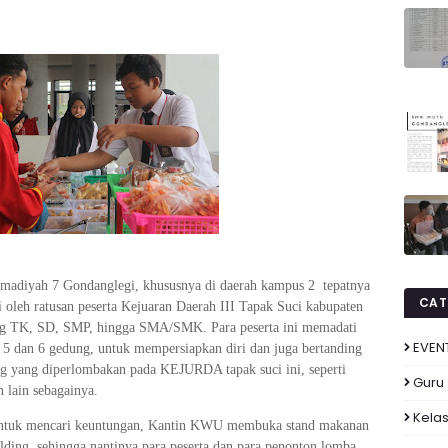
madiyah 7 Gondanglegi, khususnya di daerah kampus 2
tepatnya
CAT
 oleh ratusan peserta Kejuaran Daerah III Tapak Suci kabupaten
njang TK, SD, SMP, hingga SMA/SMK. Para peserta ini memadati
EVEN
i 5 dan 6 gedung, untuk mempersiapkan diri dan juga bertanding
ng yang diperlombakan pada KEJURDA tapak suci ini, seperti
Guru
n lain sebagainya.
Kelas
ntuk mencari keuntungan, Kantin KWU membuka stand makanan
lding, sehingga nantinya para peserta dan para penonton lomba