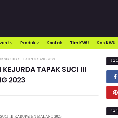
vent
Produk
Kontak
Tim KWU
Kas KWU
K SUCI III KABUPATEN MALANG 2023
SOC
KEJURDA TAPAK SUCI III
G 2023
POP
SUCI III KABUPATEN MALANG 2023