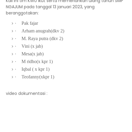
Kali ini tim KWU ikut serta memeriahkan ulang tahun SMP
NGAJUM pada tanggal 13 januari 2023, yang
beranggotakan:
·
Pak fajar
·
Arham anugrah(dkv 2)
·
M. Raya putra (dkv 2)
·
Vini (x jab)
·
Mesa(x jab)
·
M ridho(x kpr 1)
·
Iqbal ( x kpr 1)
·
Teofanny(xkpr 1)
video dokumentasi :