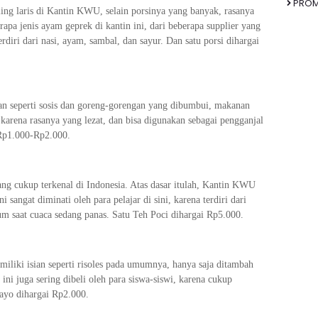
PRO
ing laris di Kantin KWU, selain porsinya yang banyak, rasanya
apa jenis ayam geprek di kantin ini, dari beberapa supplier yang
iri dari nasi, ayam, sambal, dan sayur. Dan satu porsi dihargai
n seperti sosis dan goreng-gorengan yang dibumbui, makanan
, karena rasanya yang lezat, dan bisa digunakan sebagai pengganjal
n Rp1.000-Rp2.000.
ng cukup terkenal di Indonesia. Atas dasar itulah, Kantin KWU
 sangat diminati oleh para pelajar di sini, karena terdiri dari
um saat cuaca sedang panas. Satu Teh Poci dihargai Rp5.000.
miliki isian seperti risoles pada umumnya, hanya saja ditambah
ni juga sering dibeli oleh para siswa-siswi, karena cukup
ayo dihargai Rp2.000.