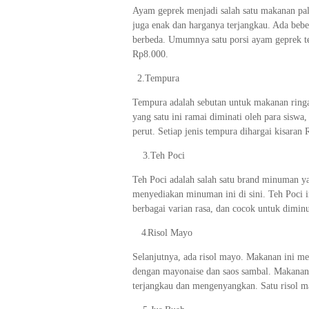
Ayam geprek menjadi salah satu makanan pal
juga enak dan harganya terjangkau. Ada beber
berbeda. Umumnya satu porsi ayam geprek terd
Rp8.000.
2.
2.
Tempura
Tempura adalah sebutan untuk makanan ringa
yang satu ini ramai diminati oleh para siswa
perut. Setiap jenis tempura dihargai kisara
3.
3.
Teh Poci
Teh Poci adalah salah satu brand minuman ya
menyediakan minuman ini di sini. Teh Poci ini
berbagai varian rasa, dan cocok untuk dimin
4.
4
Risol Mayo
.
Selanjutnya, ada risol mayo. Makanan ini me
dengan mayonaise dan saos sambal. Makanan i
terjangkau dan mengenyangkan. Satu risol m