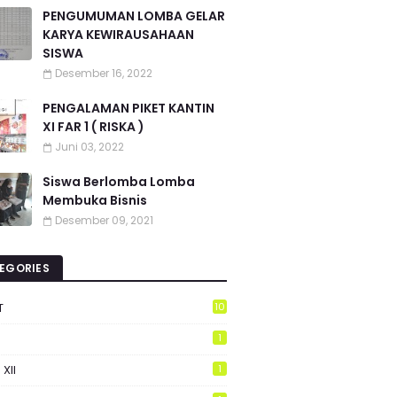
PENGUMUMAN LOMBA GELAR
KARYA KEWIRAUSAHAAN
SISWA
Desember 16, 2022
PENGALAMAN PIKET KANTIN
XI FAR 1 ( RISKA )
Juni 03, 2022
Siswa Berlomba Lomba
Membuka Bisnis
Desember 09, 2021
EGORIES
T
10
1
 XII
1